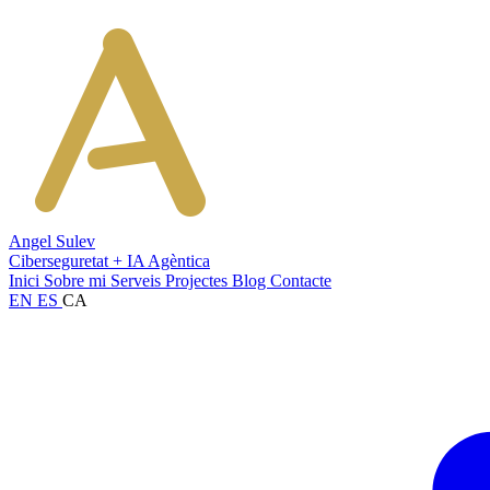
Angel Sulev
Ciberseguretat + IA Agèntica
Inici
Sobre mi
Serveis
Projectes
Blog
Contacte
EN
ES
CA